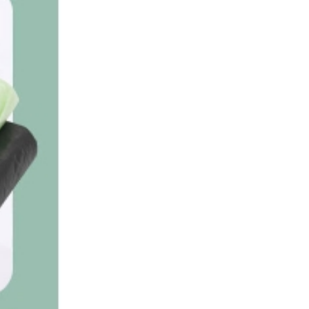
护腰矫姿仪
9950积分
云南白药牙膏
2200积分
荣事达绞肉机
9300积分
洗车拖把
1900积分