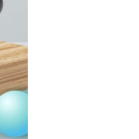
搓澡巾
750积分
可移动三层柜
8500积分
一次性雨衣
500积分
蜜丝婷防晒霜
3300积分
消毒湿巾