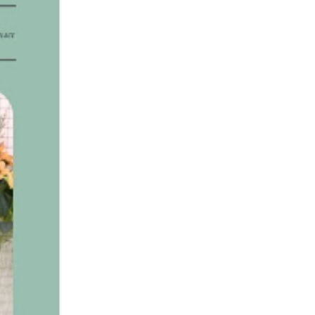
水星春眠抗菌对枕
12500积分
洁柔手帕纸
1550积分
多功能自拍杆
3950积分
高压洗车水枪
8400积分