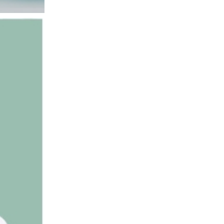
1800积分
净透沐浴露
3700积分
蓝牙耳夹
6000积分
欧贝斯沐浴露
2300积分
防晒喷雾
7600积分