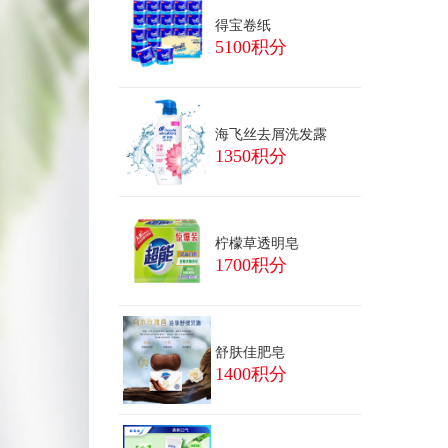
得宝卷纸
5100积分
海飞丝去屑洗发露
1350积分
柠檬草透明皂
1700积分
舒肤佳肥皂
1400积分