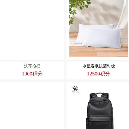
洗车拖把
水星春眠抗菌对枕
1900积分
12500积分