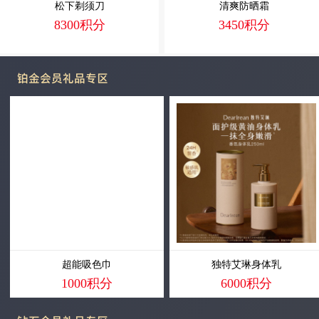
松下剃须刀
清爽防晒霜
8300积分
3450积分
铂金会员礼品专区
超能吸色巾
独特艾琳身体乳
1000积分
6000积分