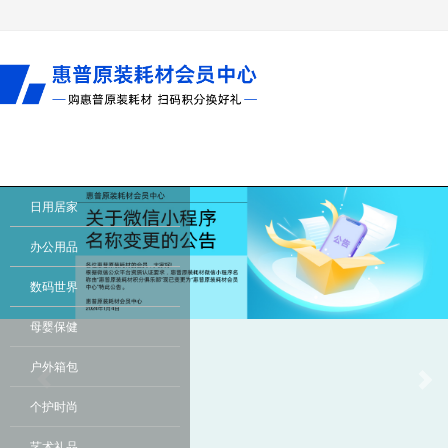
Previous
Nex
日用居家
办公用品
数码世界
母婴保健
户外箱包
个护时尚
艺术礼品